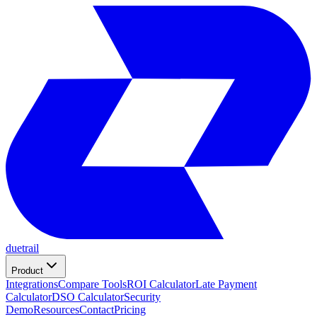
duetrail
Product
Integrations
Compare Tools
ROI Calculator
Late Payment
Calculator
DSO Calculator
Security
Demo
Resources
Contact
Pricing