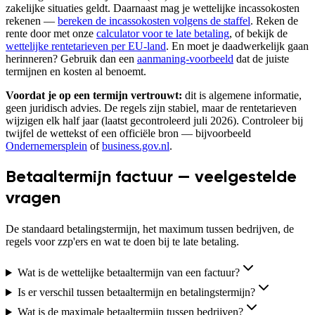
zakelijke situaties geldt. Daarnaast mag je wettelijke incassokosten
rekenen —
bereken de incassokosten volgens de staffel
. Reken de
rente door met onze
calculator voor te late betaling
, of bekijk de
wettelijke rentetarieven per EU-land
. En moet je daadwerkelijk gaan
herinneren? Gebruik dan een
aanmaning-voorbeeld
dat de juiste
termijnen en kosten al benoemt.
Voordat je op een termijn vertrouwt:
dit is algemene informatie,
geen juridisch advies. De regels zijn stabiel, maar de rentetarieven
wijzigen elk half jaar (laatst gecontroleerd
juli 2026
). Controleer bij
twijfel de wettekst of een officiële bron — bijvoorbeeld
Ondernemersplein
of
business.gov.nl
.
Betaaltermijn factuur — veelgestelde
vragen
De standaard betalingstermijn, het maximum tussen bedrijven, de
regels voor zzp'ers en wat te doen bij te late betaling.
Wat is de wettelijke betaaltermijn van een factuur?
Is er verschil tussen betaaltermijn en betalingstermijn?
Wat is de maximale betaaltermijn tussen bedrijven?