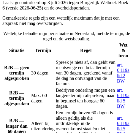
Laatst gecontroleerd op
3 juli 2026
tegen Burgerlijk Wetboek Boek
6 (versie
2026-06-25
) en de overheidsportalen.
Gemarkeerde regels zijn een wettelijk maximum dat je met een
afspraak niet mag overschrijden.
Wettelijke betaaltermijn per situatie in Nederland, met de termijn, de
regel en de wetsbepaling.
Wet
Situatie
Termijn
Regel
&
bron
Spreek je niets af, dan geldt van
art.
B2B — geen
rechtswege een betaaltermijn
6:119a
termijn
30 dagen
van 30 dagen, gerekend vanaf
lid 2
afgesproken
de dag na ontvangst van de
BW
factuur.
Bedrijven onderling mogen een
art.
B2B —
Max. 60
langere termijn afspreken, maar
6:119a
termijn
dagen
in beginsel ten hoogste 60
lid 5
afgesproken
dagen.
BW
Een termijn boven 60 dagen is
alleen geldig als die
art.
B2B —
Alleen bij
uitdrukkelijk in de
6:119a
langer dan
uitzondering
overeenkomst staat én niet
lid 5
60 dagen