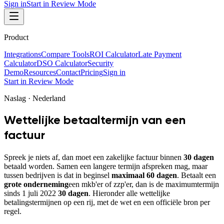
Sign in
Start in Review Mode
Product
Integrations
Compare Tools
ROI Calculator
Late Payment
Calculator
DSO Calculator
Security
Demo
Resources
Contact
Pricing
Sign in
Start in Review Mode
Naslag · Nederland
Wettelijke betaaltermijn van een
factuur
Spreek je niets af, dan moet een zakelijke factuur binnen
30 dagen
betaald worden. Samen een langere termijn afspreken mag, maar
tussen bedrijven is dat in beginsel
maximaal 60 dagen
. Betaalt een
grote onderneming
een mkb'er of zzp'er, dan is de maximumtermijn
sinds 1 juli 2022
30 dagen
. Hieronder alle wettelijke
betalingstermijnen op een rij, met de wet en een officiële bron per
regel.