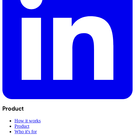
Product
How it works
Product
Who it's for