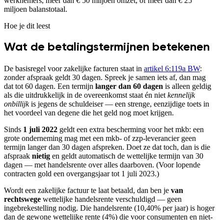
werknemers, meer dan € 50 miljoen omzet, of meer dan € 25
miljoen balanstotaal.
Hoe je dit leest
Wat de betalingstermijnen betekenen
De basisregel voor zakelijke facturen staat in
artikel 6:119a BW
:
zonder afspraak geldt 30 dagen. Spreek je samen iets af, dan mag
dat tot 60 dagen. Een termijn
langer dan 60 dagen
is alleen geldig
als die uitdrukkelijk in de overeenkomst staat én niet
kennelijk
onbillijk
is jegens de schuldeiser — een strenge, eenzijdige toets in
het voordeel van degene die het geld nog moet krijgen.
Sinds
1 juli 2022
geldt een extra bescherming voor het mkb: een
grote onderneming mag met een mkb- of zzp-leverancier geen
termijn langer dan 30 dagen afspreken. Doet ze dat toch, dan is die
afspraak
nietig
en geldt automatisch de wettelijke termijn van 30
dagen — met handelsrente over alles daarboven. (Voor lopende
contracten gold een overgangsjaar tot 1 juli 2023.)
Wordt een zakelijke factuur te laat betaald, dan ben je
van
rechtswege
wettelijke handelsrente verschuldigd — geen
ingebrekestelling nodig. Die handelsrente (
10,40
% per jaar) is hoger
dan de gewone wettelijke rente (
4
%) die voor consumenten en niet-