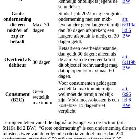
kennelijk onbillijk is jegens de
BW
schuldeiser.
Grote
Sinds 1 juli 2022 mag een grote
onderneming
onderneming met een mkb-
art.
die een
Max. 30
leverancier geen langere termijn
6:119a
mkb'er of
dagen
dan 30 dagen afspreken; een
lid 6
zzp'er
langere afspraak is nietig en 30
BW
betaalt
dagen geldt.
Betaalt een overheidsinstantie,
dan geldt 30 dagen; alleen als
art.
Overheid als
de aard van de overeenkomst
30 dagen
6:119b
debiteur
dit objectief rechtvaardigt mag
BW
dat oplopen tot maximaal 60
dagen.
Voor consumenten geldt geen
wettelijke maximumtermijn —
art.
Geen
Consument
wel moet de termijn redelijk
6:96
wettelijk
(B2C)
zijn. Vóór incassokosten is een
lid 6
maximum
kosteloze 14-dagenbrief
BW
verplicht.
Termijnen tellen vanaf de dag ná ontvangst van de factuur (art.
6:119a lid 2 BW). “Grote onderneming” is een onderneming die aan
minstens twee van de volgende criteria voldoet: meer dan 250